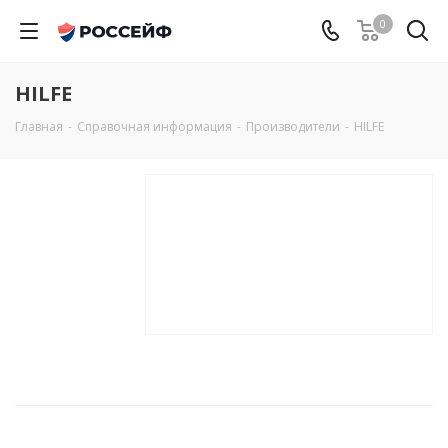
0
HILFE
Главная
-
Справочная информация
-
Производители
-
HILFE