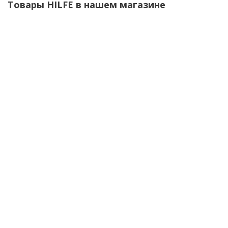
Товары HILFE в нашем магазине
Шкаф медицинский HILFE МД 1 1650/SS
13 770
руб.
/шт
15 300
руб.