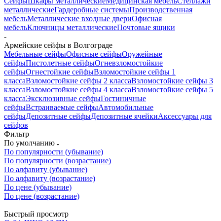
Сейфы
Шкафы металлические
Медицинская мебель
Стеллажи
металлические
Гардеробные системы
Производственная
мебель
Металлические входные двери
Офисная
мебель
Ключницы металлические
Почтовые ящики
-
Армейские сейфы в Волгограде
Мебельные сейфы
Офисные сейфы
Оружейные
сейфы
Пистолетные сейфы
Огневзломостойкие
сейфы
Огнестойкие сейфы
Взломостойкие сейфы 1
класса
Взломостойкие сейфы 2 класса
Взломостойкие сейфы 3
класса
Взломостойкие сейфы 4 класса
Взломостойкие сейфы 5
класса
Эксклюзивные сейфы
Гостиничные
сейфы
Встраиваемые сейфы
Автомобильные
сейфы
Депозитные сейфы
Депозитные ячейки
Аксессуары для
сейфов
Фильтр
По умолчанию
По популярности (убывание)
По популярности (возрастание)
По алфавиту (убывание)
По алфавиту (возрастание)
По цене (убывание)
По цене (возрастание)
Быстрый просмотр