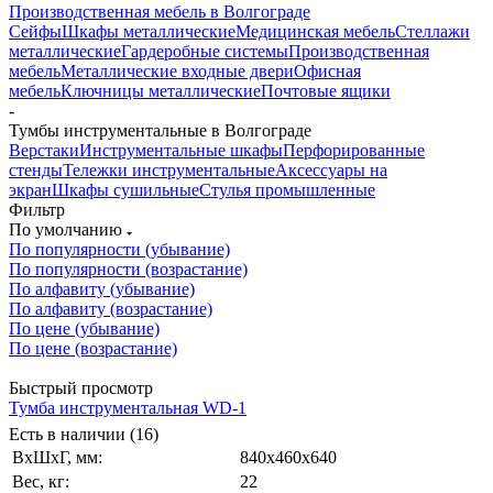
Производственная мебель в Волгограде
Сейфы
Шкафы металлические
Медицинская мебель
Стеллажи
металлические
Гардеробные системы
Производственная
мебель
Металлические входные двери
Офисная
мебель
Ключницы металлические
Почтовые ящики
-
Тумбы инструментальные в Волгограде
Верстаки
Инструментальные шкафы
Перфорированные
стенды
Тележки инструментальные
Аксессуары на
экран
Шкафы сушильные
Стулья промышленные
Фильтр
По умолчанию
По популярности (убывание)
По популярности (возрастание)
По алфавиту (убывание)
По алфавиту (возрастание)
По цене (убывание)
По цене (возрастание)
Быстрый просмотр
Тумба инструментальная WD-1
Есть в наличии (16)
ВxШxГ, мм:
840x460x640
Вес, кг:
22