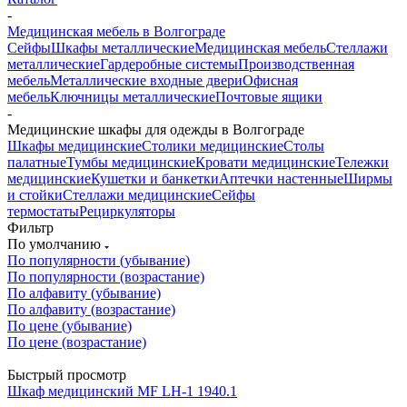
-
Медицинская мебель в Волгограде
Сейфы
Шкафы металлические
Медицинская мебель
Стеллажи
металлические
Гардеробные системы
Производственная
мебель
Металлические входные двери
Офисная
мебель
Ключницы металлические
Почтовые ящики
-
Медицинские шкафы для одежды в Волгограде
Шкафы медицинские
Столики медицинские
Столы
палатные
Тумбы медицинские
Кровати медицинские
Тележки
медицинские
Кушетки и банкетки
Аптечки настенные
Ширмы
и стойки
Стеллажи медицинские
Сейфы
термостаты
Рециркуляторы
Фильтр
По умолчанию
По популярности (убывание)
По популярности (возрастание)
По алфавиту (убывание)
По алфавиту (возрастание)
По цене (убывание)
По цене (возрастание)
Быстрый просмотр
Шкаф медицинский МF LH-1 1940.1