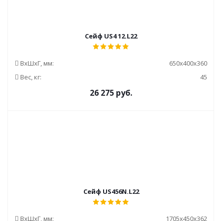
Сейф US4 12.L22
ВxШxГ, мм:
650x400x360
Вес, кг:
45
26 275
руб.
Сейф US456N.L22
ВxШxГ, мм:
1705x450x362