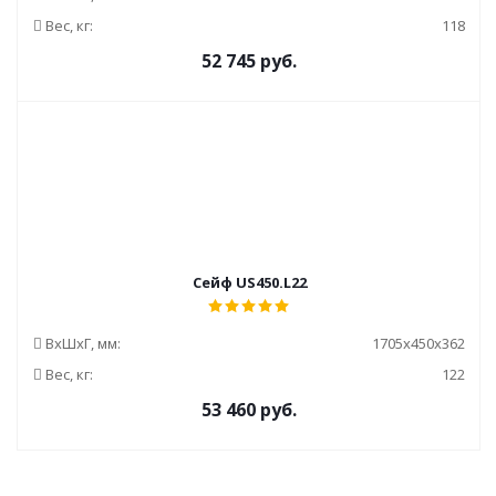
Вес, кг:
118
52 745
руб.
Сейф US450.L22
ВxШxГ, мм:
1705x450x362
Вес, кг:
122
53 460
руб.