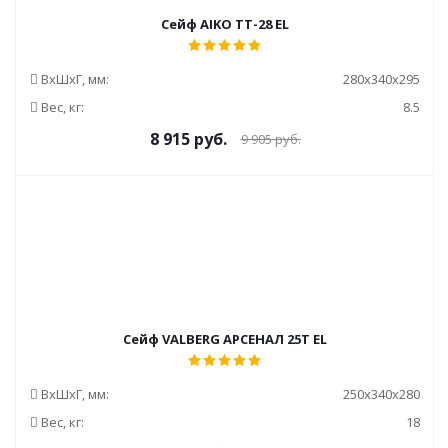
Сейф AIKO TT-28 EL
ВxШxГ, мм:
280x340x295
Вес, кг:
8.5
8 915
руб.
9 905
руб.
Сейф VALBERG АРСЕНАЛ 25Т EL
ВxШxГ, мм:
250x340x280
Вес, кг:
18