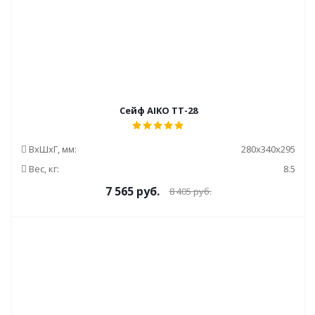
Сейф AIKO TT-28
ВxШxГ, мм:
280x340x295
Вес, кг:
8.5
7 565
руб.
8 405
руб.