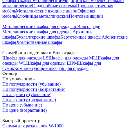
Сейфы
Шкафы металлические
Медицинская мебель
Стеллажи
металлические
Гардеробные системы
Производственная
мебель
Металлические входные двери
Офисная
мебель
Ключницы металлические
Почтовые ящики
-
Металлические шкафы для одежды в Волгограде
Металлические шкафы для одежды
Архивные
шкафы
Бухгалтерские шкафы
Картотечные шкафы
Абонентские
шкафы
Хозяйственные шкафы
-
Скамейки и подставки в Волгограде
Шкафы для одежды LS
Шкафы для одежды ML
Шкафы для
одежды WL
Шкафы для одежды ШРМ
Шкафы для
сумок
Комплектующие шкафов для одежды
Фильтр
По умолчанию
По популярности (убывание)
По популярности (возрастание)
По алфавиту (убывание)
По алфавиту (возрастание)
По цене (убывание)
По цене (возрастание)
Быстрый просмотр
Скамья для раздевалок W-1000