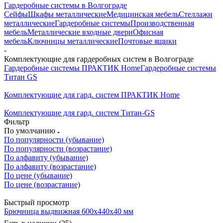
Гардеробные системы в Волгограде
Сейфы
Шкафы металлические
Медицинская мебель
Стеллажи
металлические
Гардеробные системы
Производственная
мебель
Металлические входные двери
Офисная
мебель
Ключницы металлические
Почтовые ящики
-
Комплектующие для гардеробных систем в Волгограде
Гардеробные системы ПРАКТИК Home
Гардеробные системы
Титан GS
Комплектующие для гард. систем ПРАКТИК Home
Комплектующие для гард. систем Титан-GS
Фильтр
По умолчанию
По популярности (убывание)
По популярности (возрастание)
По алфавиту (убывание)
По алфавиту (возрастание)
По цене (убывание)
По цене (возрастание)
Быстрый просмотр
Брючница выдвижная 600х440х40 мм