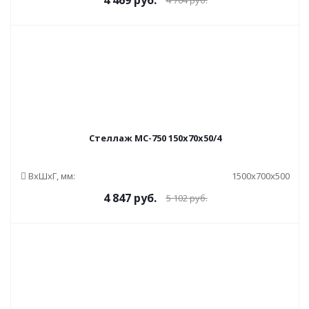
4 469
руб.
4 704
руб.
Стеллаж МС-750 150x70x50/4
ВxШxГ, мм:
1500x700x500
4 847
руб.
5 102
руб.