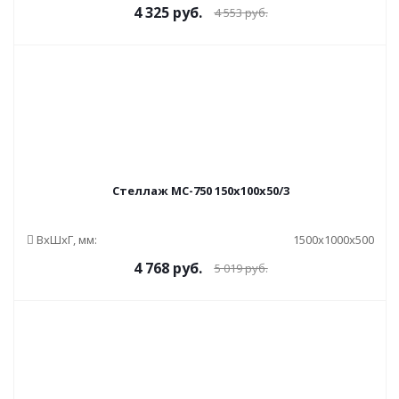
4 325
руб.
4 553
руб.
Стеллаж МС-750 150x100x50/3
ВxШxГ, мм:
1500x1000x500
4 768
руб.
5 019
руб.