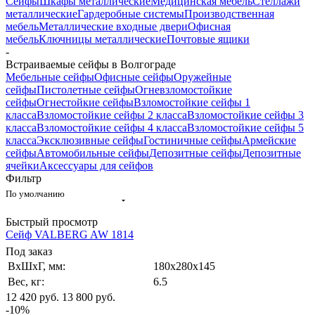
Сейфы
Шкафы металлические
Медицинская мебель
Стеллажи
металлические
Гардеробные системы
Производственная
мебель
Металлические входные двери
Офисная
мебель
Ключницы металлические
Почтовые ящики
-
Встраиваемые сейфы в Волгограде
Мебельные сейфы
Офисные сейфы
Оружейные
сейфы
Пистолетные сейфы
Огневзломостойкие
сейфы
Огнестойкие сейфы
Взломостойкие сейфы 1
класса
Взломостойкие сейфы 2 класса
Взломостойкие сейфы 3
класса
Взломостойкие сейфы 4 класса
Взломостойкие сейфы 5
класса
Эксклюзивные сейфы
Гостиничные сейфы
Армейские
сейфы
Автомобильные сейфы
Депозитные сейфы
Депозитные
ячейки
Аксессуары для сейфов
Фильтр
По умолчанию
Быстрый просмотр
Сейф VALBERG AW 1814
Под заказ
ВxШxГ, мм:
180x280x145
Вес, кг:
6.5
12 420
руб.
13 800
руб.
-
10
%