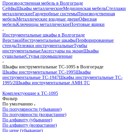
Производственная мебель в Волгограде
Сейфы
Шкафы металлические
Медицинская мебель
Стеллажи
металлические
Гардеробные системы
Производственная
мебель
Металлические входные двери
Офисная
мебель
Ключницы металлические
Почтовые ящики
-
Инструментальные шкафы в Волгограде
Верстаки
Инструментальные шкафы
Перфорированные
стенды
Тележки инструментальные
Тумбы
инструментальные
Аксессуары на экран
Шкафы
сушильные
Стулья промышленные
-
Шкафы инструментальные TC-1095 в Волгограде
Шкафы инструментальные TC-1995
Шкафы
инструментальные TC-1947
Шкафы инструментальные TC-
1995/2
Шкафы инструментальные AMH TC
Комплектующие к TC-1095
Фильтр
По умолчанию
По популярности (убывание)
По популярности (возрастание)
По алфавиту (убывание)
По алфавиту (возрастание)
По цене (убывание)