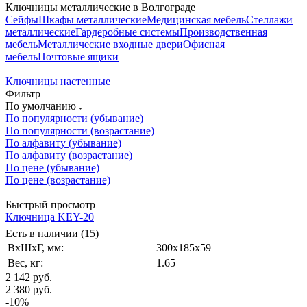
Ключницы металлические в Волгограде
Сейфы
Шкафы металлические
Медицинская мебель
Стеллажи
металлические
Гардеробные системы
Производственная
мебель
Металлические входные двери
Офисная
мебель
Почтовые ящики
Ключницы настенные
Фильтр
По умолчанию
По популярности (убывание)
По популярности (возрастание)
По алфавиту (убывание)
По алфавиту (возрастание)
По цене (убывание)
По цене (возрастание)
Быстрый просмотр
Ключница KEY-20
Есть в наличии (15)
ВxШxГ, мм:
300x185x59
Вес, кг:
1.65
2 142
руб.
2 380
руб.
-
10
%