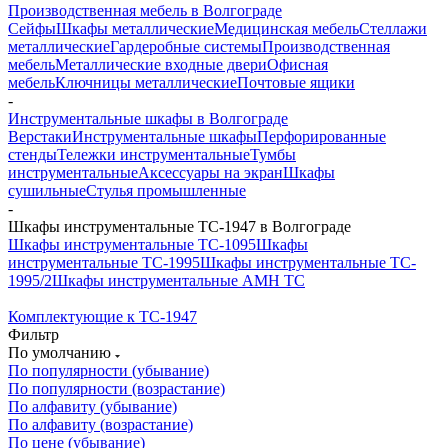
Производственная мебель в Волгограде
Сейфы
Шкафы металлические
Медицинская мебель
Стеллажи
металлические
Гардеробные системы
Производственная
мебель
Металлические входные двери
Офисная
мебель
Ключницы металлические
Почтовые ящики
-
Инструментальные шкафы в Волгограде
Верстаки
Инструментальные шкафы
Перфорированные
стенды
Тележки инструментальные
Тумбы
инструментальные
Аксессуары на экран
Шкафы
сушильные
Стулья промышленные
-
Шкафы инструментальные TC-1947 в Волгограде
Шкафы инструментальные TC-1095
Шкафы
инструментальные TC-1995
Шкафы инструментальные TC-
1995/2
Шкафы инструментальные AMH TC
Комплектующие к TC-1947
Фильтр
По умолчанию
По популярности (убывание)
По популярности (возрастание)
По алфавиту (убывание)
По алфавиту (возрастание)
По цене (убывание)